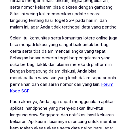
terbaru mengenai hasil undian, angka pengeluaran,
serta nomor keluaran bisa diakses dengan gampang.
Situs ini sering kali memberikan update secara
langsung tentang hasil togel SGP pada hari ini dan
malam ini, agar Anda tidak tertinggal data yang penting.
Selain itu, komunitas serta komunitas lotere online juga
bisa menjadi lokasi yang sangat baik untuk berbagi
cerita serta tips dalam mencari angka yang tepat.
Sebagian besar peserta togel berpengalaman yang
suka berbagi taktik dan ulasan mereka di platform ini.
Dengan bergabung dalam diskusi, Anda bisa
mendapatkan wawasan yang lebih dalam seputar pola
permainan dan dan saran nomor dari yang lain.
Forum
Kode SGP
Pada akhirnya, Anda juga dapat menggunakan aplikasi
aplikasi handphone yang menyediakan fitur-fitur
langsung draw Singapore dan notifikasi hasil keluaran
keluaran. Aplikasi ini biasanya dirancang untuk memberi
kemudahan akses akses serta data paling baru, agar