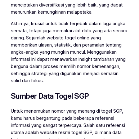
menciptakan diversifikasi yang lebih baik, yang dapat
menurunkan kemungkinan malapetaka.
Akhirnya, krusial untuk tidak terjebak dalam laga angka
semata, tetapi juga memakai alat data yang ada secara
daring. Sejumlah website togel online yang
memberikan ulasan, statistik, dan peramalan tentang
angka-angka yang mungkin muncul. Menggunakan
informasi ini dapat menawarkan insight tambahan yang
berguna dalam proses memilih nomor kemenangan,
sehingga strategi yang digunakan menjadi semakin
solid dan fokus.
Sumber Data Togel SGP
Untuk menemukan nomor yang menang di togel SGP,
kamu harus bergantung pada beberapa referensi
informasi yang sangat terpercaya. Salah satu referensi
utama adalah website resmi togel SGP, di mana data