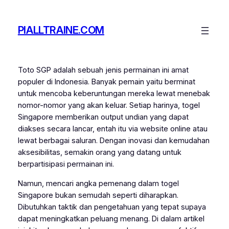
Skip
to
PIALLTRAINE.COM
content
Toto SGP adalah sebuah jenis permainan ini amat
populer di Indonesia. Banyak pemain yaitu berminat
untuk mencoba keberuntungan mereka lewat menebak
nomor-nomor yang akan keluar. Setiap harinya, togel
Singapore memberikan output undian yang dapat
diakses secara lancar, entah itu via website online atau
lewat berbagai saluran. Dengan inovasi dan kemudahan
aksesibilitas, semakin orang yang datang untuk
berpartisipasi permainan ini.
Namun, mencari angka pemenang dalam togel
Singapore bukan semudah seperti diharapkan.
Dibutuhkan taktik dan pengetahuan yang tepat supaya
dapat meningkatkan peluang menang. Di dalam artikel