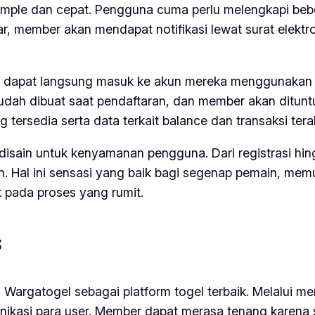
imple dan cepat. Pengguna cuma perlu melengkapi bebe
, member akan mendapat notifikasi lewat surat elektro
a dapat langsung masuk ke akun mereka menggunakan
ah dibuat saat pendaftaran, dan member akan dituntu
ersedia serta data terkait balance dan transaksi terak
idisain untuk kenyamanan pengguna. Dari registrasi hi
an. Hal ini sensasi yang baik bagi segenap pemain, m
k pada proses yang rumit.
s
 Wargatogel sebagai platform togel terbaik. Melalui 
ikasi para user. Member dapat merasa tenang karena 