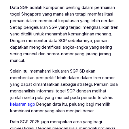
Data SGP adalah komponen penting dalam permainan
togel Singapore yang mana akan tetapi memfasilitasi
pemain dalam membuat keputusan yang lebih cerdas.
Setiap pengeluaran SGP yang terjadi menghasilkan tren
yang diteliti untuk menambah kemungkinan menang.
Dengan memonitor data SGP sebelumnya, pemain
dapatkan mengidentifikasi angka-angka yang sering
sering muncul dan nomor-nomor yang jarang jarang
muncul.
Selain itu, memahami keluaran SGP 6D akan
memberikan perspektif lebih dalam dalam tren nomor
yang dapat dimanfaatkan sebagai strategi. Pemain bisa
menganalisis informasi togel SGP dengan melihat
jumlah serta pola yang muncul pada periode terakhir.
keluaran sgp
Dengan data itu, peluang bagi memilih
kombinasi nomor yang akan menjadi besar.
Data SGP 2025 juga merupakan area yang bagi
diinvestigasi. Dengan menganalisis menggali proyeksi