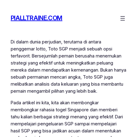
Skip
to
PIALLTRAINE.COM
content
Di dalam dunia perjudian, terutama di antara
penggemar lotto, Toto SGP menjadi sebuah opsi
terfavorit. Bersejumlah pemain berusaha menemukan
strategi yang efektif untuk meningkatkan peluang
mereka dalam mendapatkan kemenangan. Bukan hanya
sebuah permainan mencari angka, Toto SGP juga
melibatkan analisis data keluaran yang bisa membantu
pemain mengambil pilihan yang lebih baik.
Pada artikel ini kita, kita akan membongkar
membongkar rahasia togel Singapore dan memberi
tahu kalian berbagai strategi menang yang efektif. Dari
mempelajari pengeluaran SGP sampai mempelajari
hasil SGP yang bisa jadikan acuan dalam menentukan