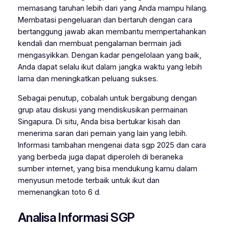
memasang taruhan lebih dari yang Anda mampu hilang.
Membatasi pengeluaran dan bertaruh dengan cara
bertanggung jawab akan membantu mempertahankan
kendali dan membuat pengalaman bermain jadi
mengasyikkan. Dengan kadar pengelolaan yang baik,
Anda dapat selalu ikut dalam jangka waktu yang lebih
lama dan meningkatkan peluang sukses.
Sebagai penutup, cobalah untuk bergabung dengan
grup atau diskusi yang mendiskusikan permainan
Singapura. Di situ, Anda bisa bertukar kisah dan
menerima saran dari pemain yang lain yang lebih.
Informasi tambahan mengenai data sgp 2025 dan cara
yang berbeda juga dapat diperoleh di beraneka
sumber internet, yang bisa mendukung kamu dalam
menyusun metode terbaik untuk ikut dan
memenangkan toto 6 d.
Analisa Informasi SGP