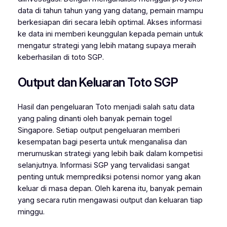
data di tahun tahun yang yang datang, pemain mampu
berkesiapan diri secara lebih optimal. Akses informasi
ke data ini memberi keunggulan kepada pemain untuk
mengatur strategi yang lebih matang supaya meraih
keberhasilan di toto SGP.
Output dan Keluaran Toto SGP
Hasil dan pengeluaran Toto menjadi salah satu data
yang paling dinanti oleh banyak pemain togel
Singapore. Setiap output pengeluaran memberi
kesempatan bagi peserta untuk menganalisa dan
merumuskan strategi yang lebih baik dalam kompetisi
selanjutnya. Informasi SGP yang tervalidasi sangat
penting untuk memprediksi potensi nomor yang akan
keluar di masa depan. Oleh karena itu, banyak pemain
yang secara rutin mengawasi output dan keluaran tiap
minggu.