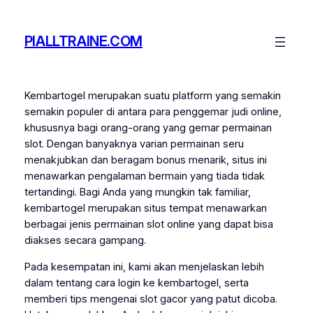
Skip
to
PIALLTRAINE.COM
content
Kembartogel merupakan suatu platform yang semakin
semakin populer di antara para penggemar judi online,
khususnya bagi orang-orang yang gemar permainan
slot. Dengan banyaknya varian permainan seru
menakjubkan dan beragam bonus menarik, situs ini
menawarkan pengalaman bermain yang tiada tidak
tertandingi. Bagi Anda yang mungkin tak familiar,
kembartogel merupakan situs tempat menawarkan
berbagai jenis permainan slot online yang dapat bisa
diakses secara gampang.
Pada kesempatan ini, kami akan menjelaskan lebih
dalam tentang cara login ke kembartogel, serta
memberi tips mengenai slot gacor yang patut dicoba.