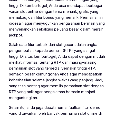
tinggi. Di kembartogel, Anda bisa mendapati berbagai
varian slot online dengan tema menarik, grafis yang
memukau, dan fitur bonus yang menarik. Permainan ini
didesain agar menyuguhkan pengalaman bermain yang
menyenangkan sekaligus peluang besar dalam meraih
jackpot.
Salah satu fitur terbaik dari slot gacor adalah angka
pengembalian kepada pemain (RTP) yang sangat
tinggi. Di situs kembartogel, Anda dapat dengan mudah
melihat informasi tentang RTP dari masing-masing
permainan slot yang tersedia. Semakin tinggi RTP,
semakin besar kemungkinan Anda agar mendapatkan
keberhasilan selama jangka waktu yang panjang. Jadi,
sangatlah penting agar memilih permainan slot dengan
RTP yang baik agar pengalaman bermain menjadi
menguntungkan.
Selain itu, anda juga dapat memanfaatkan fitur demo
yang ditawarkan oleh banyak permainan slot online di