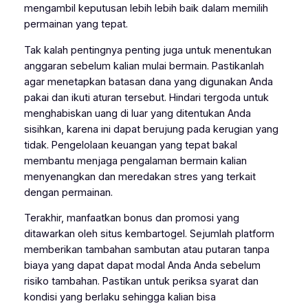
mengambil keputusan lebih lebih baik dalam memilih
permainan yang tepat.
Tak kalah pentingnya penting juga untuk menentukan
anggaran sebelum kalian mulai bermain. Pastikanlah
agar menetapkan batasan dana yang digunakan Anda
pakai dan ikuti aturan tersebut. Hindari tergoda untuk
menghabiskan uang di luar yang ditentukan Anda
sisihkan, karena ini dapat berujung pada kerugian yang
tidak. Pengelolaan keuangan yang tepat bakal
membantu menjaga pengalaman bermain kalian
menyenangkan dan meredakan stres yang terkait
dengan permainan.
Terakhir, manfaatkan bonus dan promosi yang
ditawarkan oleh situs kembartogel. Sejumlah platform
memberikan tambahan sambutan atau putaran tanpa
biaya yang dapat dapat modal Anda Anda sebelum
risiko tambahan. Pastikan untuk periksa syarat dan
kondisi yang berlaku sehingga kalian bisa