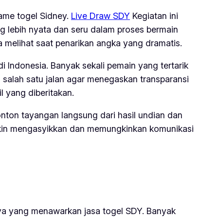
ame togel Sidney.
Live Draw SDY
Kegiatan ini
g lebih nyata dan seru dalam proses bermain
sa melihat saat penarikan angka yang dramatis.
 Indonesia. Banyak sekali pemain yang tertarik
h salah satu jalan agar menegaskan transparansi
l yang diberitakan.
onton tayangan langsung dari hasil undian dan
makin mengasyikkan dan memungkinkan komunikasi
aya yang menawarkan jasa togel SDY. Banyak