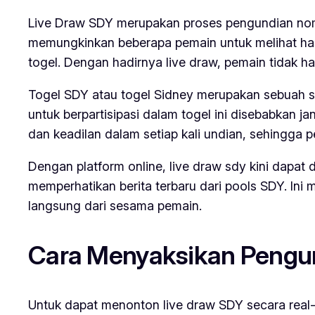
Live Draw SDY merupakan proses pengundian nomo
memungkinkan beberapa pemain untuk melihat hasi
togel. Dengan hadirnya live draw, pemain tidak ha
Togel SDY atau togel Sidney merupakan sebuah sal
untuk berpartisipasi dalam togel ini disebabkan j
dan keadilan dalam setiap kali undian, sehingga 
Dengan platform online, live draw sdy kini dapat
memperhatikan berita terbaru dari pools SDY. I
langsung dari sesama pemain.
Cara Menyaksikan Pengu
Untuk dapat menonton live draw SDY secara real