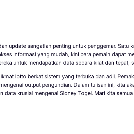
d dan update sangatlah penting untuk penggemar. Satu k
ses informasi yang mudah, kini para pemain dapat men
eka untuk mendapatkan data secara kilat dan tepat, se
penikmat lotto berkat sistem yang terbuka dan adil. Pe
 mengenai output pengundian. Dalam tulisan ini, kita 
gan data krusial mengenai Sidney Togel. Mari kita semu