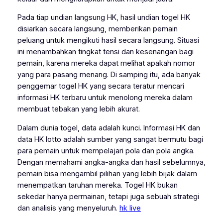
Pada tiap undian langsung HK, hasil undian togel HK
disiarkan secara langsung, memberikan pemain
peluang untuk mengikuti hasil secara langsung. Situasi
ini menambahkan tingkat tensi dan kesenangan bagi
pemain, karena mereka dapat melihat apakah nomor
yang para pasang menang. Di samping itu, ada banyak
penggemar togel HK yang secara teratur mencari
informasi HK terbaru untuk menolong mereka dalam
membuat tebakan yang lebih akurat.
Dalam dunia togel, data adalah kunci. Informasi HK dan
data HK lotto adalah sumber yang sangat bermutu bagi
para pemain untuk mempelajari pola dan pola angka.
Dengan memahami angka-angka dan hasil sebelumnya,
pemain bisa mengambil pilihan yang lebih bijak dalam
menempatkan taruhan mereka. Togel HK bukan
sekedar hanya permainan, tetapi juga sebuah strategi
dan analisis yang menyeluruh.
hk live