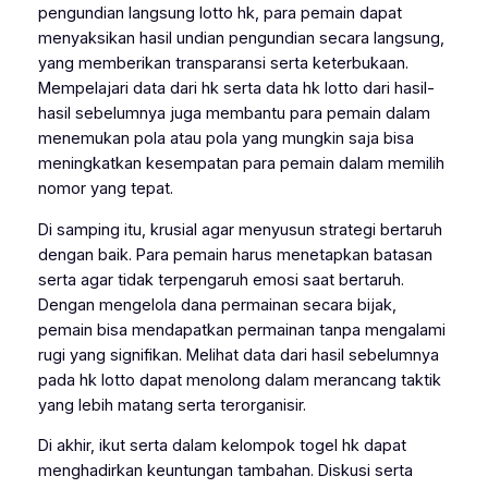
pengundian langsung lotto hk, para pemain dapat
menyaksikan hasil undian pengundian secara langsung,
yang memberikan transparansi serta keterbukaan.
Mempelajari data dari hk serta data hk lotto dari hasil-
hasil sebelumnya juga membantu para pemain dalam
menemukan pola atau pola yang mungkin saja bisa
meningkatkan kesempatan para pemain dalam memilih
nomor yang tepat.
Di samping itu, krusial agar menyusun strategi bertaruh
dengan baik. Para pemain harus menetapkan batasan
serta agar tidak terpengaruh emosi saat bertaruh.
Dengan mengelola dana permainan secara bijak,
pemain bisa mendapatkan permainan tanpa mengalami
rugi yang signifikan. Melihat data dari hasil sebelumnya
pada hk lotto dapat menolong dalam merancang taktik
yang lebih matang serta terorganisir.
Di akhir, ikut serta dalam kelompok togel hk dapat
menghadirkan keuntungan tambahan. Diskusi serta