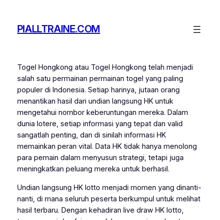
Skip
to
PIALLTRAINE.COM
content
Togel Hongkong atau Togel Hongkong telah menjadi
salah satu permainan permainan togel yang paling
populer di Indonesia. Setiap harinya, jutaan orang
menantikan hasil dari undian langsung HK untuk
mengetahui nombor keberuntungan mereka. Dalam
dunia lotere, setiap informasi yang tepat dan valid
sangatlah penting, dan di sinilah informasi HK
memainkan peran vital. Data HK tidak hanya menolong
para pemain dalam menyusun strategi, tetapi juga
meningkatkan peluang mereka untuk berhasil.
Undian langsung HK lotto menjadi momen yang dinanti-
nanti, di mana seluruh peserta berkumpul untuk melihat
hasil terbaru. Dengan kehadiran live draw HK lotto,