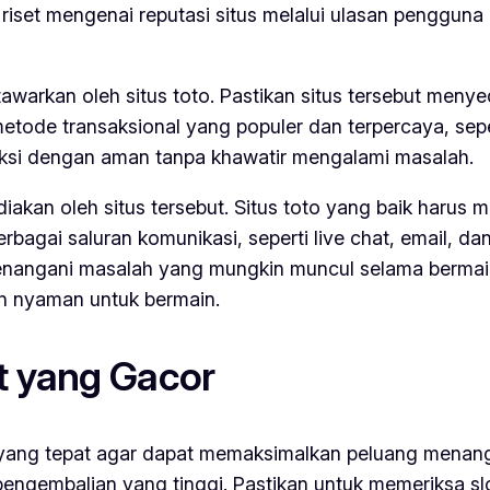
 riset mengenai reputasi situs melalui ulasan penggu
awarkan oleh situs toto. Pastikan situs tersebut meny
de transaksional yang populer dan terpercaya, seperti 
si dengan aman tanpa khawatir mengalami masalah.
iakan oleh situs tersebut. Situs toto yang baik harus 
bagai saluran komunikasi, seperti live chat, email, da
nangani masalah yang mungkin muncul selama bermain
n nyaman untuk bermain.
ot yang Gacor
ang tepat agar dapat memaksimalkan peluang menang. 
pengembalian yang tinggi. Pastikan untuk memeriksa 