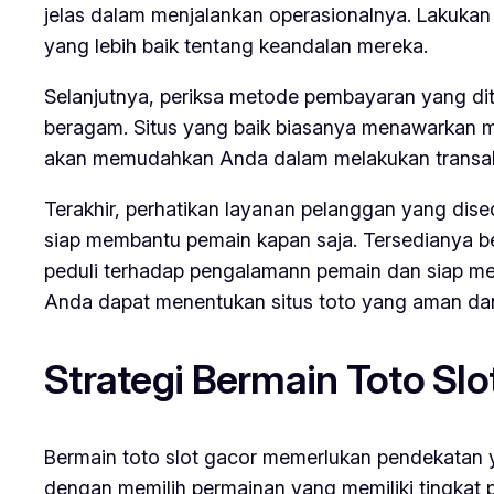
jelas dalam menjalankan operasionalnya. Lakukan
yang lebih baik tentang keandalan mereka.
Selanjutnya, periksa metode pembayaran yang dit
beragam. Situs yang baik biasanya menawarkan meto
akan memudahkan Anda dalam melakukan transak
Terakhir, perhatikan layanan pelanggan yang dised
siap membantu pemain kapan saja. Tersedianya ber
peduli terhadap pengalamann pemain dan siap me
Anda dapat menentukan situs toto yang aman da
Strategi Bermain Toto Sl
Bermain toto slot gacor memerlukan pendekatan y
dengan memilih permainan yang memiliki tingkat 