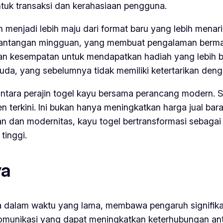
tuk transaksi dan kerahasiaan pengguna.
elah menjadi lebih maju dari format baru yang lebih m
 tantangan mingguan, yang membuat pengalaman bermain
an dan kesempatan untuk mendapatkan hadiah yang lebih 
uda, yang sebelumnya tidak memiliki ketertarikan deng
 antara perajin togel kayu bersama perancang modern.
en terkini. Ini bukan hanya meningkatkan harga jual ba
 dan modernitas, kayu togel bertransformasi sebagai l
tinggi.
ya
a dalam waktu yang lama, membawa pengaruh signifikan 
 komunikasi yang dapat meningkatkan keterhubungan ant