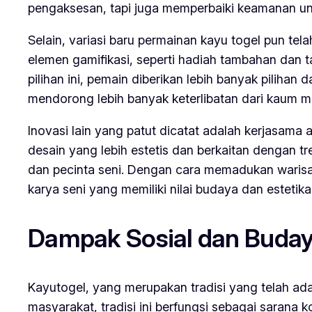
pengaksesan, tapi juga memperbaiki keamanan un
Selain, variasi baru permainan kayu togel pun t
elemen gamifikasi, seperti hadiah tambahan dan
pilihan ini, pemain diberikan lebih banyak pilih
mendorong lebih banyak keterlibatan dari kaum m
Inovasi lain yang patut dicatat adalah kerjasama
desain yang lebih estetis dan berkaitan dengan tr
dan pecinta seni. Dengan cara memadukan warisan
karya seni yang memiliki nilai budaya dan estetika 
Dampak Sosial dan Buda
Kayutogel, yang merupakan tradisi yang telah ad
masyarakat, tradisi ini berfungsi sebagai sarana