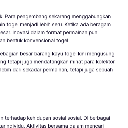
enarik. Para pengembang sekarang menggabungkan
 togel menjadi lebih seru. Ketika ada beragam
besar. Inovasi dalam format permainan pun
an bentuk konvensional togel.
 Sebagian besar barang kayu togel kini mengusung
rang tetapi juga mendatangkan minat para kolektor
ebih dari sekadar permainan, tetapi juga sebuah
terhadap kehidupan sosial sosial. Di berbagai
arindividu. Aktivitas bersama dalam mencari