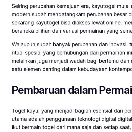
Seiring perubahan kemajuan era, kayutogel mulai
modern sudah mendatangkam perubahan besar dalam
sekarang kayutogel bisa diakses lewat online, m
beraneka pilihan dan variasi permainan yang sema
Walaupun sudah banyak perubahan dan inovasi, tr
ritual spesial yang berhubungan dari permainan ini
melainkan juga menjadi wadah bagi bertemu dan m
satu elemen penting dalam kebudayaan kontempor
Pembaruan dalam Permai
Togel kayu, yang menjadi bagian esensial dari p
utama adalah penggunaan teknologi digital digit
ikut bermain togel dari mana saja dan setiap sa