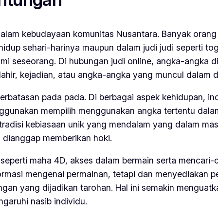
dalam kebudayaan komunitas Nusantara. Banyak orang 
up sehari-harinya maupun dalam judi judi seperti togel.
ami seseorang. Di hubungan judi online, angka-angka 
l lahir, kejadian, atau angka-angka yang muncul dalam 
rbatasan pada pada. Di berbagai aspek kehidupan, i
ggunakan mempilih menggunakan angka tertentu dalam p
itus tradisi kebiasaan unik yang mendalam yang dalam 
g dianggap memberikan hoki.
 seperti maha 4D, akses dalam bermain serta mencari
formasi mengenai permainan, tetapi dan menyediakan p
langan yang dijadikan tarohan. Hal ini semakin mengu
aruhi nasib individu.