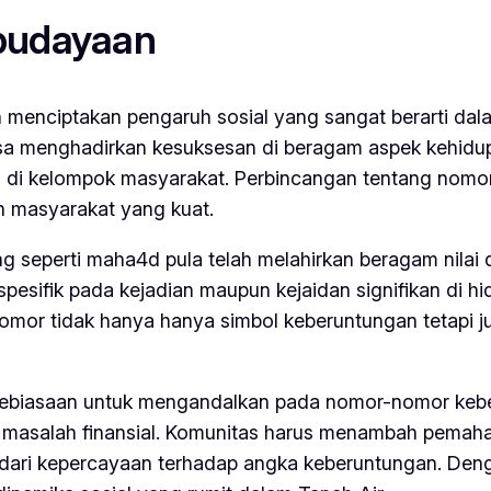
ebudayaan
menciptakan pengaruh sosial yang sangat berarti dala
sa menghadirkan kesuksesan di beragam aspek kehidup
ksi di kelompok masyarakat. Perbincangan tentang nomo
n masyarakat yang kuat.
ung seperti maha4d pula telah melahirkan beragam nilai
ifik pada kejadian maupun kejaidan signifikan di hi
mor tidak hanya hanya simbol keberuntungan tetapi jug
 Kebiasaan untuk mengandalkan pada nomor-nomor keb
ta masalah finansial. Komunitas harus menambah pemah
 dari kepercayaan terhadap angka keberuntungan. Den