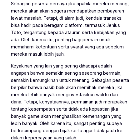
Sebagian peserta percaya jika apabila mereka menang,
mereka akan akan segera mendapatkan pembayaran
lewat masalah. Tetapi, di alam judi, kendala transaksi
bisa hadir pada beragam platform, termasuk Jenius
Toto, tergantung kepada atauran serta kebijakan yang
ada. Oleh karena itu, penting bagi pemain untuk
memahami ketentuan serta syarat yang ada sebelum
mereka masuk lebih jauh.
Keyakinan yang lain yang sering dihadapi adalah
angapan bahwa semakin sering seseorang bermain,
semakin kemungkinan untuk menang. Sebagian peserta
berpikir bahwa nasib baik akan memihak mereka jika
mereka lebih banyak menginvestasikan waktu dan
dana. Tetapi, kenyataannya, permainan judi merupakan
tentang kesempatan serta tidak ada kepastian jika
banyak game akan menghasilkan kemenangan yang
lebih banyak. Oleh karena itu, sangat penting supaya
berkecimpung dengan bijak serta agar tidak jatuh ke
dalam kepercayaan yang salah.