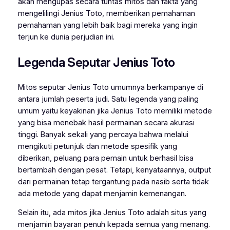
akan mengupas secara tuntas mitos dan fakta yang
mengelilingi Jenius Toto, memberikan pemahaman
pemahaman yang lebih baik bagi mereka yang ingin
terjun ke dunia perjudian ini.
Legenda Seputar Jenius Toto
Mitos seputar Jenius Toto umumnya berkampanye di
antara jumlah peserta judi. Satu legenda yang paling
umum yaitu keyakinan jika Jenius Toto memiliki metode
yang bisa menebak hasil permainan secara akurasi
tinggi. Banyak sekali yang percaya bahwa melalui
mengikuti petunjuk dan metode spesifik yang
diberikan, peluang para pemain untuk berhasil bisa
bertambah dengan pesat. Tetapi, kenyataannya, output
dari permainan tetap tergantung pada nasib serta tidak
ada metode yang dapat menjamin kemenangan.
Selain itu, ada mitos jika Jenius Toto adalah situs yang
menjamin bayaran penuh kepada semua yang menang.