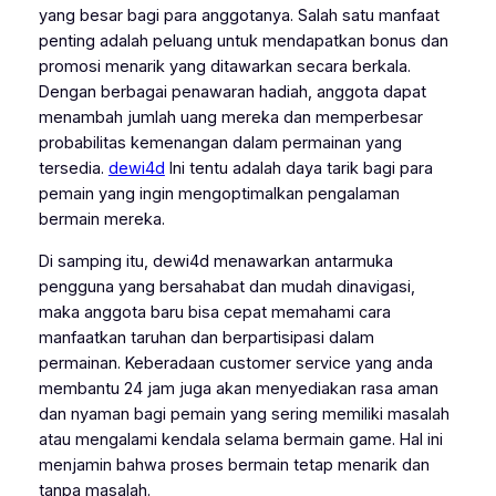
yang besar bagi para anggotanya. Salah satu manfaat
penting adalah peluang untuk mendapatkan bonus dan
promosi menarik yang ditawarkan secara berkala.
Dengan berbagai penawaran hadiah, anggota dapat
menambah jumlah uang mereka dan memperbesar
probabilitas kemenangan dalam permainan yang
tersedia.
dewi4d
Ini tentu adalah daya tarik bagi para
pemain yang ingin mengoptimalkan pengalaman
bermain mereka.
Di samping itu, dewi4d menawarkan antarmuka
pengguna yang bersahabat dan mudah dinavigasi,
maka anggota baru bisa cepat memahami cara
manfaatkan taruhan dan berpartisipasi dalam
permainan. Keberadaan customer service yang anda
membantu 24 jam juga akan menyediakan rasa aman
dan nyaman bagi pemain yang sering memiliki masalah
atau mengalami kendala selama bermain game. Hal ini
menjamin bahwa proses bermain tetap menarik dan
tanpa masalah.