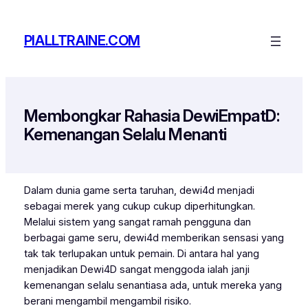
Skip
to
PIALLTRAINE.COM
content
Membongkar Rahasia DewiEmpatD:
Kemenangan Selalu Menanti
Dalam dunia game serta taruhan, dewi4d menjadi
sebagai merek yang cukup cukup diperhitungkan.
Melalui sistem yang sangat ramah pengguna dan
berbagai game seru, dewi4d memberikan sensasi yang
tak tak terlupakan untuk pemain. Di antara hal yang
menjadikan Dewi4D sangat menggoda ialah janji
kemenangan selalu senantiasa ada, untuk mereka yang
berani mengambil mengambil risiko.