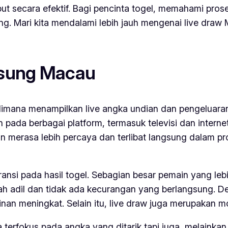
ut secara efektif. Bagi pencinta togel, memahami pros
. Mari kita mendalami lebih jauh mengenai live draw 
gsung Macau
imana menampilkan live angka undian dan pengeluaran
n pada berbagai platform, termasuk televisi dan intern
n merasa lebih percaya dan terlibat langsung dalam pr
aransi pada hasil togel. Sebagian besar pemain yang le
 adil dan tidak ada kecurangan yang berlangsung. D
nan meningkat. Selain itu, live draw juga merupakan 
 terfokus pada angka yang ditarik tapi juga, melainka