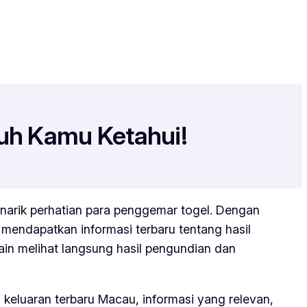
tuh Kamu Ketahui!
narik perhatian para penggemar togel. Dengan
mendapatkan informasi terbaru tentang hasil
in melihat langsung hasil pengundian dan
 keluaran terbaru Macau, informasi yang relevan,