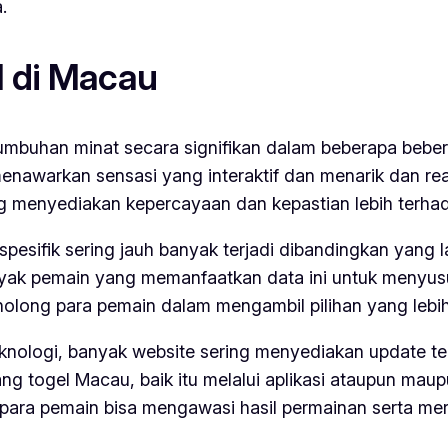
.
el di Macau
umbuhan minat secara signifikan dalam beberapa beber
awarkan sensasi yang interaktif dan menarik dan real-
 menyediakan kepercayaan dan kepastian lebih terhad
sifik sering jauh banyak terjadi dibandingkan yang l
yak pemain yang memanfaatkan data ini untuk menyusun s
nolong para pemain dalam mengambil pilihan yang lebih
nologi, banyak website sering menyediakan update ter
ng togel Macau, baik itu melalui aplikasi ataupun mau
para pemain bisa mengawasi hasil permainan serta meran