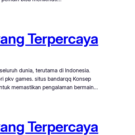
yang Terpercaya
seluruh dunia, terutama di Indonesia.
ri pkv games. situs bandarqq Konsep
a untuk memastikan pengalaman bermain…
yang Terpercaya