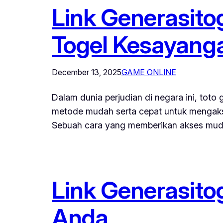
Link Generasito
Togel Kesayang
December 13, 2025
GAME ONLINE
Dalam dunia perjudian di negara ini, tot
metode mudah serta cepat untuk mengakses
Sebuah cara yang memberikan akses mudah
Link Generasito
Anda