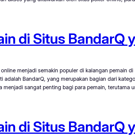
in di Situs BandarQ 
u online menjadi semakin populer di kalangan pemain di 
ti adalah BandarQ, yang merupakan bagian dari katego
ya menjadi sangat penting bagi para pemain, terutam
in di Situs BandarQ 