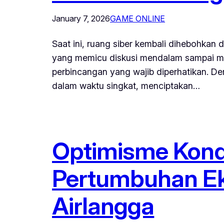
January 7, 2026
GAME ONLINE
Saat ini, ruang siber kembali dihebohkan 
yang memicu diskusi mendalam sampai mom
perbincangan yang wajib diperhatikan. De
dalam waktu singkat, menciptakan…
Optimisme Kondi
Pertumbuhan Ek
Airlangga