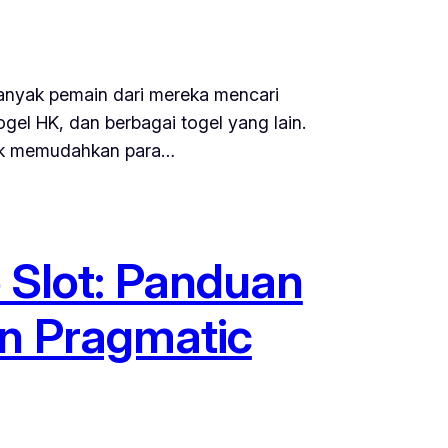
Banyak pemain dari mereka mencari
gel HK, dan berbagai togel yang lain.
ntuk memudahkan para…
Slot: Panduan
an Pragmatic