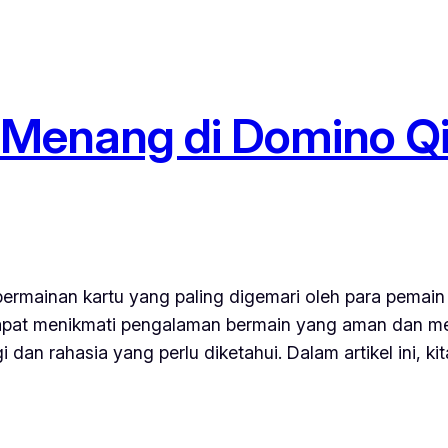
Menang di Domino Qiu
permainan kartu yang paling digemari oleh para pemain
 dapat menikmati pengalaman bermain yang aman dan m
i dan rahasia yang perlu diketahui. Dalam artikel ini,