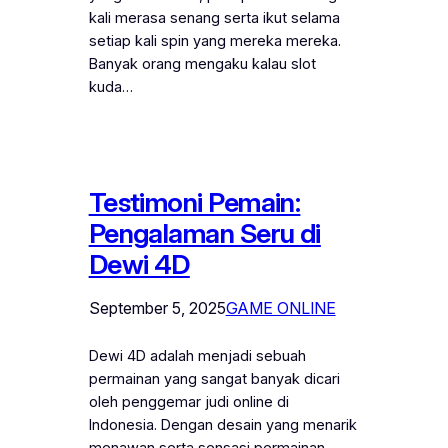
kali merasa senang serta ikut selama
setiap kali spin yang mereka mereka.
Banyak orang mengaku kalau slot
kuda…
Testimoni Pemain:
Pengalaman Seru di
Dewi 4D
September 5, 2025
GAME ONLINE
Dewi 4D adalah menjadi sebuah
permainan yang sangat banyak dicari
oleh penggemar judi online di
Indonesia. Dengan desain yang menarik
menawan serta sensasi permainan