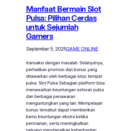
Manfaat Bermain Slot
Pulsa: Pilihan Cerdas
untuk Sejumlah
Gamers
September 5, 2025
GAME ONLINE
transaksi dengan masalah. Selanjutnya,
perhatikan promosi dan bonus yang
ditawarkan oleh berbagai situs tempat
pulsa. Slot Pulsa Sebagian platform bisa
menawarkan keuntungan setoran pulsa
dan berbagai penawaran
menguntungkan yang lain. Mempelajari
bonus tersebut dapat memberikan
kamu keuntungan ekstra ketika
permainan, serta meningkatkan
peluang mendapatkan keberhasilan.