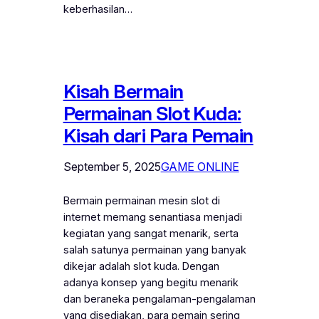
keberhasilan…
Kisah Bermain
Permainan Slot Kuda:
Kisah dari Para Pemain
September 5, 2025
GAME ONLINE
Bermain permainan mesin slot di
internet memang senantiasa menjadi
kegiatan yang sangat menarik, serta
salah satunya permainan yang banyak
dikejar adalah slot kuda. Dengan
adanya konsep yang begitu menarik
dan beraneka pengalaman-pengalaman
yang disediakan, para pemain sering