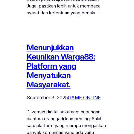
Juga, pastikan lebih untuk membaca
syarat dan ketentuan yang berlaku…
Menunjukkan
Keunikan Warga88:
Platform yang
Menyatukan
Masyarakat.
September 3, 2025
GAME ONLINE
Di zaman digital sekarang, hubungan
diantara orang jadi kian penting. Salah
satu platform yang mampu mengaitkan
banyak komunitas yang ada yaitu