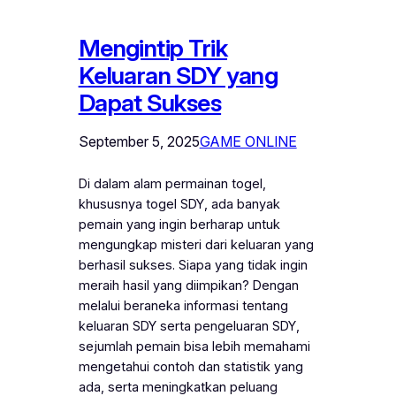
Mengintip Trik
Keluaran SDY yang
Dapat Sukses
September 5, 2025
GAME ONLINE
Di dalam alam permainan togel,
khususnya togel SDY, ada banyak
pemain yang ingin berharap untuk
mengungkap misteri dari keluaran yang
berhasil sukses. Siapa yang tidak ingin
meraih hasil yang diimpikan? Dengan
melalui beraneka informasi tentang
keluaran SDY serta pengeluaran SDY,
sejumlah pemain bisa lebih memahami
mengetahui contoh dan statistik yang
ada, serta meningkatkan peluang