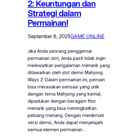
2: Keuntungan dan
Strategi dalam
Permainan!
September 8, 2025
GAME ONLINE
Jika Anda seorang penggemar
permainan slot, Anda pasti tidak ingin
melewatkan pengalaman menarik yang
ditawarkan oleh slot demo Mahjong
Ways 2. Dalam permainan ini, pemain
bisa merasakan sensasi yang unik
dengan tema Mahjong yang kental,
dipadukan dengan beragam fitur
menarik yang bisa meningkatkan
peluang menang. Dengan menikmati
versi demo, Anda dapat menjelajahi
semua elemen permainan…