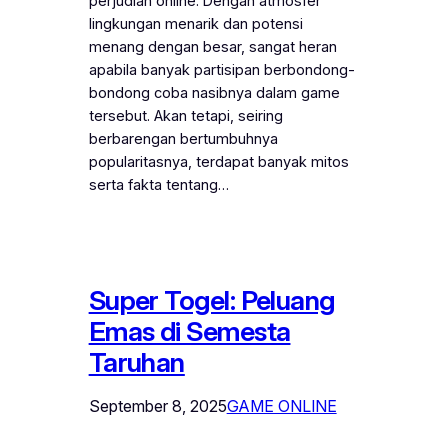
perjudian online. Dengan atmosfer
lingkungan menarik dan potensi
menang dengan besar, sangat heran
apabila banyak partisipan berbondong-
bondong coba nasibnya dalam game
tersebut. Akan tetapi, seiring
berbarengan bertumbuhnya
popularitasnya, terdapat banyak mitos
serta fakta tentang…
Super Togel: Peluang
Emas di Semesta
Taruhan
September 8, 2025
GAME ONLINE