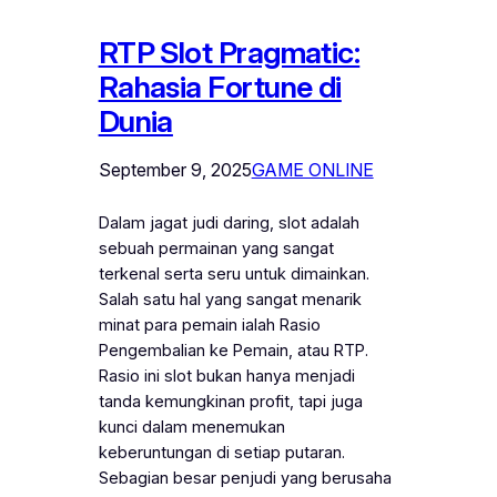
RTP Slot Pragmatic:
Rahasia Fortune di
Dunia
September 9, 2025
GAME ONLINE
Dalam jagat judi daring, slot adalah
sebuah permainan yang sangat
terkenal serta seru untuk dimainkan.
Salah satu hal yang sangat menarik
minat para pemain ialah Rasio
Pengembalian ke Pemain, atau RTP.
Rasio ini slot bukan hanya menjadi
tanda kemungkinan profit, tapi juga
kunci dalam menemukan
keberuntungan di setiap putaran.
Sebagian besar penjudi yang berusaha