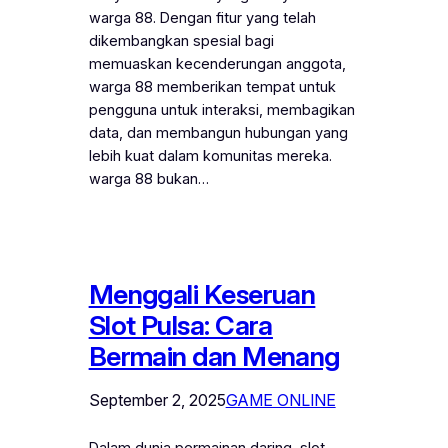
warga 88. Dengan fitur yang telah
dikembangkan spesial bagi
memuaskan kecenderungan anggota,
warga 88 memberikan tempat untuk
pengguna untuk interaksi, membagikan
data, dan membangun hubungan yang
lebih kuat dalam komunitas mereka.
warga 88 bukan…
Menggali Keseruan
Slot Pulsa: Cara
Bermain dan Menang
September 2, 2025
GAME ONLINE
Dalam dunia permainan daring, slot