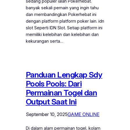
sedang populer ialah Pokerhebat.
banyak sekali pemain yang ingin tahu
dan membandingkan Pokerhebat ini
dengan platform platform poker lain. idn
slot Seperti IDN Slot. Setiap platform ini
memiliki kelebihan dan kelebihan dan
kekurangan serta…
Panduan Lengkap Sdy
Pools Pools: Dari
Permainan Togel dan
Output Saat Ini
September 10, 2025
GAME ONLINE
Di dalam alam permainan togel, kolam