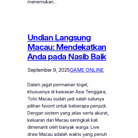
menemukan…
Undian Langsung
Macau: Mendekatkan
Anda pada Nasib Baik
September 9, 2025
GAME ONLINE
Dalam jagat permainan togel,
khususnya di kawasan Asia Tenggara,
Toto Macau sudah jadi salah satunya
pilihan favorit untuk beberapa penjudi.
Dengan sistem yang jelas serta akurat,
keluaran dari Macau seringkali kali
dimenanti oleh banyak warga. Live
draw Macau adalah waktu yang penuh