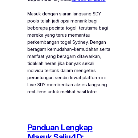
Masuk dengan siaran langsung SDY
pools telah jadi opsi menarik bagi
beberapa pecinta togel, terutama bagi
mereka yang terus memantau
perkembangan togel Sydney. Dengan
beragam kemudahan-kemudahan serta
manfaat yang beragam ditawarkan,
tidaklah heran jika banyak sekali
individu tertarik dalam mengetes
peruntungan sendiri lewat platform ini.
Live SDY memberikan akses langsung
real-time untuk melihat hasil lotre…
Panduan Lengkap
Masuk Salju4D: