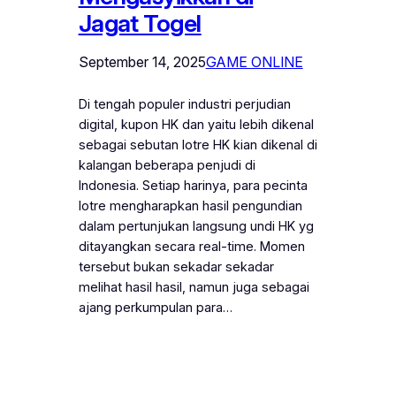
Jagat Togel
September 14, 2025
GAME ONLINE
Di tengah populer industri perjudian
digital, kupon HK dan yaitu lebih dikenal
sebagai sebutan lotre HK kian dikenal di
kalangan beberapa penjudi di
Indonesia. Setiap harinya, para pecinta
lotre mengharapkan hasil pengundian
dalam pertunjukan langsung undi HK yg
ditayangkan secara real-time. Momen
tersebut bukan sekadar sekadar
melihat hasil hasil, namun juga sebagai
ajang perkumpulan para…