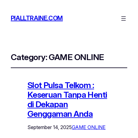
PIALLTRAINE.COM
Category:
GAME ONLINE
Slot Pulsa Telkom :
Keseruan Tanpa Henti
di Dekapan
Genggaman Anda
September 14, 2025
GAME ONLINE