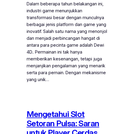
Dalam beberapa tahun belakangan ini,
industri game menunjukkan
transformasi besar dengan munculnya
berbagai jenis platform dan game yang
inovatif. Salah satu nama yang menonjol
dan menjadi perbincangan hangat di
antara para pecinta game adalah Dewi
4D.. Permainan ini tak hanya
memberikan kesenangan, tetapi juga
menjanjikan pengalaman yang menarik
serta para pemain. Dengan mekanisme
yang unik…
Mengetahui Slot
Setoran Pulsa: Saran
untuk Player Cerdas