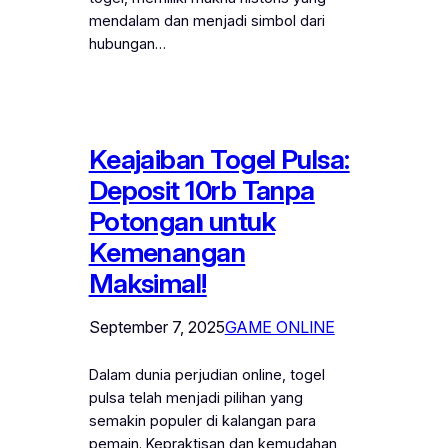
mendalam dan menjadi simbol dari
hubungan…
Keajaiban Togel Pulsa:
Deposit 10rb Tanpa
Potongan untuk
Kemenangan
Maksimal!
September 7, 2025
GAME ONLINE
Dalam dunia perjudian online, togel
pulsa telah menjadi pilihan yang
semakin populer di kalangan para
pemain. Kepraktisan dan kemudahan