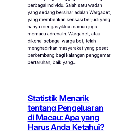
berbagai individu. Salah satu wadah
yang sedang bersinar adalah Wargabet,
yang memberikan sensasi berjudi yang
hanya mengasyikkan namun juga
memacu adrenalin. Wargabet, atau
dikenal sebagai warga bet, telah
menghadirkan masyarakat yang pesat
berkembang bagi kalangan penggemar
pertaruhan, baik yang…
Statistik Menarik
tentang Pengeluaran
di Macau: Apa yang
Harus Anda Ketahui?