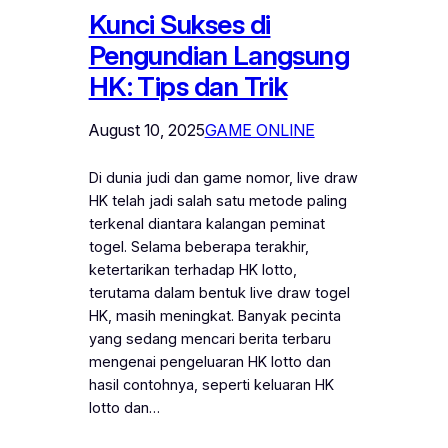
Kunci Sukses di
Pengundian Langsung
HK: Tips dan Trik
August 10, 2025
GAME ONLINE
Di dunia judi dan game nomor, live draw
HK telah jadi salah satu metode paling
terkenal diantara kalangan peminat
togel. Selama beberapa terakhir,
ketertarikan terhadap HK lotto,
terutama dalam bentuk live draw togel
HK, masih meningkat. Banyak pecinta
yang sedang mencari berita terbaru
mengenai pengeluaran HK lotto dan
hasil contohnya, seperti keluaran HK
lotto dan…