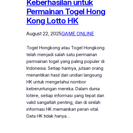
Keberhasilan untuk
Permainan Togel Hong
Kong Lotto HK
August 22, 2025
GAME ONLINE
Togel Hongkong atau Togel Hongkong
telah menjadi salah satu permainan
permainan togel yang paling populer di
Indonesia. Setiap harinya, jutaan orang
menantikan hasil dari undian langsung
HK untuk mengetahui nombor
keberuntungan mereka. Dalam dunia
lotere, setiap informasi yang tepat dan
valid sangatlah penting, dan di sinilah
informasi HK memainkan peran vital.
Data HK tidak hanya…