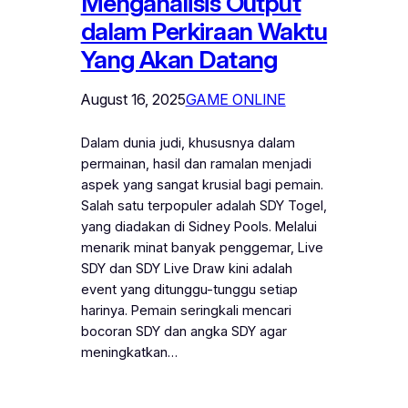
Menganalisis Output
dalam Perkiraan Waktu
Yang Akan Datang
August 16, 2025
GAME ONLINE
Dalam dunia judi, khususnya dalam
permainan, hasil dan ramalan menjadi
aspek yang sangat krusial bagi pemain.
Salah satu terpopuler adalah SDY Togel,
yang diadakan di Sidney Pools. Melalui
menarik minat banyak penggemar, Live
SDY dan SDY Live Draw kini adalah
event yang ditunggu-tunggu setiap
harinya. Pemain seringkali mencari
bocoran SDY dan angka SDY agar
meningkatkan…