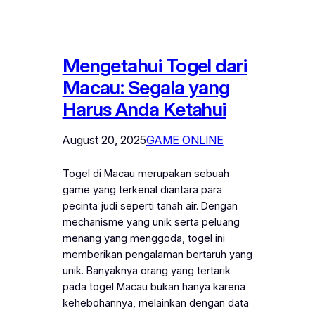
Mengetahui Togel dari
Macau: Segala yang
Harus Anda Ketahui
August 20, 2025
GAME ONLINE
Togel di Macau merupakan sebuah
game yang terkenal diantara para
pecinta judi seperti tanah air. Dengan
mechanisme yang unik serta peluang
menang yang menggoda, togel ini
memberikan pengalaman bertaruh yang
unik. Banyaknya orang yang tertarik
pada togel Macau bukan hanya karena
kehebohannya, melainkan dengan data