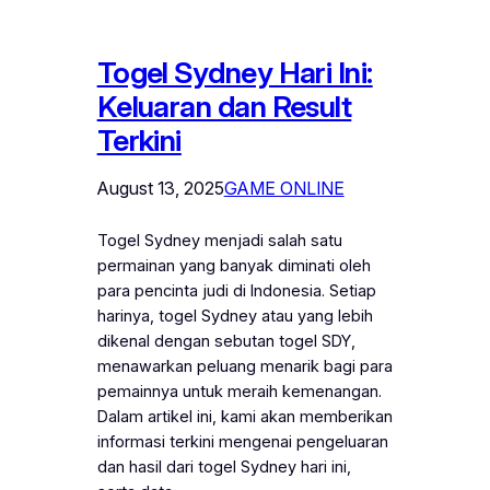
Togel Sydney Hari Ini:
Keluaran dan Result
Terkini
August 13, 2025
GAME ONLINE
Togel Sydney menjadi salah satu
permainan yang banyak diminati oleh
para pencinta judi di Indonesia. Setiap
harinya, togel Sydney atau yang lebih
dikenal dengan sebutan togel SDY,
menawarkan peluang menarik bagi para
pemainnya untuk meraih kemenangan.
Dalam artikel ini, kami akan memberikan
informasi terkini mengenai pengeluaran
dan hasil dari togel Sydney hari ini,