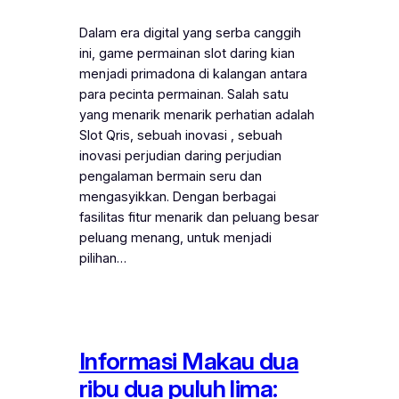
Dalam era digital yang serba canggih
ini, game permainan slot daring kian
menjadi primadona di kalangan antara
para pecinta permainan. Salah satu
yang menarik menarik perhatian adalah
Slot Qris, sebuah inovasi , sebuah
inovasi perjudian daring perjudian
pengalaman bermain seru dan
mengasyikkan. Dengan berbagai
fasilitas fitur menarik dan peluang besar
peluang menang, untuk menjadi
pilihan…
Informasi Makau dua
ribu dua puluh lima: