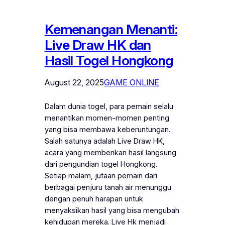
Kemenangan Menanti:
Live Draw HK dan
Hasil Togel Hongkong
August 22, 2025
GAME ONLINE
Dalam dunia togel, para pemain selalu
menantikan momen-momen penting
yang bisa membawa keberuntungan.
Salah satunya adalah Live Draw HK,
acara yang memberikan hasil langsung
dari pengundian togel Hongkong.
Setiap malam, jutaan pemain dari
berbagai penjuru tanah air menunggu
dengan penuh harapan untuk
menyaksikan hasil yang bisa mengubah
kehidupan mereka. Live Hk menjadi