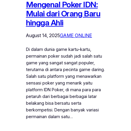
Mengenal Poker IDN:
Mulai dari Orang Baru
hingga Ahli
August 14, 2025
GAME ONLINE
Di dalam dunia game kartu-kartu,
permainan poker sudah jadi salah satu
game yang sangat sangat populer,
terutama di antara pecinta game daring.
Salah satu platform yang menawarkan
sensasi poker yang menarik yaitu
platform IDN Poker, di mana para para
petaruh dari berbagai berbagai latar
belakang bisa bersatu serta
berkompetisi. Dengan banyak variasi
permainan dalam satu…