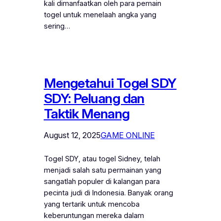
kali dimanfaatkan oleh para pemain
togel untuk menelaah angka yang
sering…
Mengetahui Togel SDY
SDY: Peluang dan
Taktik Menang
August 12, 2025
GAME ONLINE
Togel SDY, atau togel Sidney, telah
menjadi salah satu permainan yang
sangatlah populer di kalangan para
pecinta judi di Indonesia. Banyak orang
yang tertarik untuk mencoba
keberuntungan mereka dalam