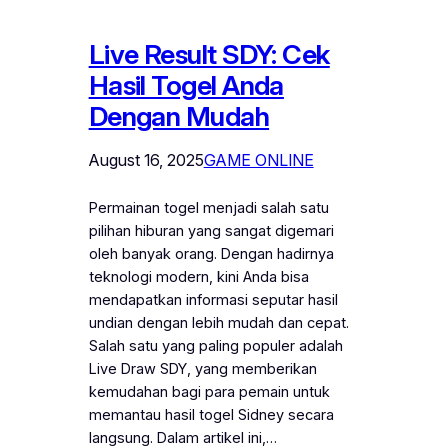
Live Result SDY: Cek
Hasil Togel Anda
Dengan Mudah
August 16, 2025
GAME ONLINE
Permainan togel menjadi salah satu
pilihan hiburan yang sangat digemari
oleh banyak orang. Dengan hadirnya
teknologi modern, kini Anda bisa
mendapatkan informasi seputar hasil
undian dengan lebih mudah dan cepat.
Salah satu yang paling populer adalah
Live Draw SDY, yang memberikan
kemudahan bagi para pemain untuk
memantau hasil togel Sidney secara
langsung. Dalam artikel ini,…